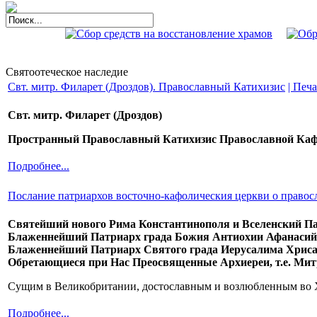
Святоотеческое наследие
Свт. митр. Филарет (Дроздов). Православный Катихизис
| Печа
Свт. митр. Филарет (Дроздов)
Пространный Православный Катихизис Православной Каф
Подробнее...
Послание патриархов восточно-кафолическия церкви о правосл
Святейший нового Рима Константинополя и Вселенский П
Блаженнейший Патриарх града Божия Антиохии Афанасий
Блаженнейший Патриарх Святого града Иерусалима Хриса
Обретающиеся при Нас Преосвященные Архиереи, т.е. Мит
Сущим в Великобритании, достославным и возлюбленным во Хр
Подробнее...