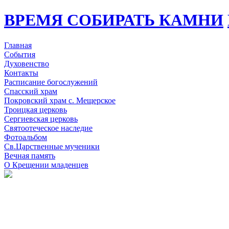
ВРЕМЯ СОБИРАТЬ КАМНИ
Главная
События
Духовенство
Контакты
Расписание богослужений
Спасский храм
Покровский храм с. Мещерское
Троицкая церковь
Сергиевская церковь
Святоотеческое наследие
Фотоальбом
Св.Царственные мученики
Вечная память
О Крещении младенцев