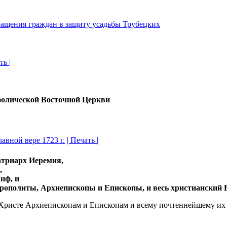
ть |
олической Восточной Церкви
авной вере 1723 г.
| Печать |
атриарх Иеремия,
,
нф, и
рополиты, Архиепископы и Епископы, и весь христианский
исте Архиепископам и Епископам и всему почтеннейшему их Кл